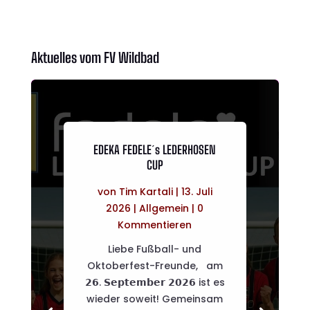
Aktuelles vom FV Wildbad
EDEKA FEDELE´s LEDERHOSEN
CUP
von
Tim Kartali
|
13. Juli
2026
|
Allgemein
| 0
Kommentieren
Liebe Fußball- und
Oktoberfest-Freunde, am
𝟮𝟲. 𝗦𝗲𝗽𝘁𝗲𝗺𝗯𝗲𝗿 𝟮𝟬𝟮𝟲 ist es
wieder soweit! Gemeinsam